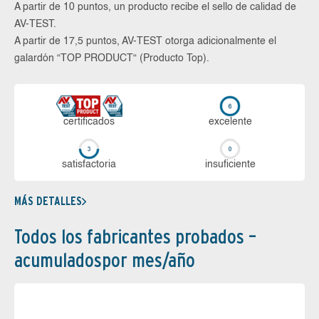
A partir de 10 puntos, un producto recibe el sello de calidad de
AV-TEST.
A partir de 17,5 puntos, AV-TEST otorga adicionalmente el
galardón “TOP PRODUCT“ (Producto Top).
certi­ficados
ex­ce­len­te
sa­tis­fac­to­ria
in­su­fi­cien­te
MÁS DETALLES
Todos los fabricantes probados –
acumuladospor mes/año