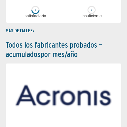
sa­tis­fac­to­ria
in­su­fi­cien­te
MÁS DETALLES
Todos los fabricantes probados –
acumuladospor mes/año