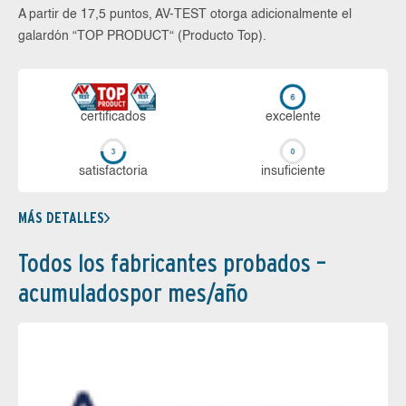
A partir de 17,5 puntos, AV-TEST otorga adicionalmente el
galardón “TOP PRODUCT“ (Producto Top).
certi­ficados
ex­ce­len­te
sa­tis­fac­to­ria
in­su­fi­cien­te
MÁS DETALLES
Todos los fabricantes probados –
acumuladospor mes/año