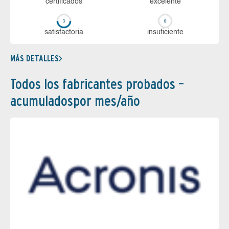
certi­ficados
ex­ce­len­te
sa­tis­fac­to­ria
in­su­fi­cien­te
MÁS DETALLES
Todos los fabricantes probados –
acumuladospor mes/año