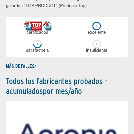
galardón “TOP PRODUCT“ (Producto Top).
certi­ficados
ex­ce­len­te
sa­tis­fac­to­ria
in­su­fi­cien­te
MÁS DETALLES
Todos los fabricantes probados –
acumuladospor mes/año