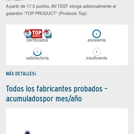
A partir de 17,5 puntos, AV-TEST otorga adicionalmente el
galardón “TOP PRODUCT“ (Producto Top).
certi­ficados
ex­ce­len­te
sa­tis­fac­to­ria
in­su­fi­cien­te
MÁS DETALLES
Todos los fabricantes probados –
acumuladospor mes/año