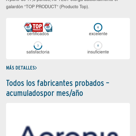
galardón “TOP PRODUCT“ (Producto Top).
certi­ficados
ex­ce­len­te
sa­tis­fac­to­ria
in­su­fi­cien­te
MÁS DETALLES
Todos los fabricantes probados –
acumuladospor mes/año