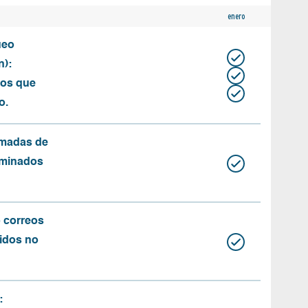
enero
ueo
n):
tos que
o.
amadas de
rminados
o correos
idos no
: