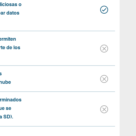
iciosas o
bar datos
ermiten
rte de los
s
 nube
erminados
ue se
a SD).