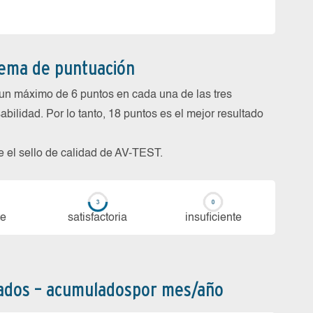
tema de puntuación
un máximo de 6 puntos en cada una de las tres
abilidad. Por lo tanto, 18 puntos es el mejor resultado
be el sello de calidad de AV-TEST.
te
sa­tis­fac­to­ria
in­su­fi­cien­te
bados – acumuladospor mes/año