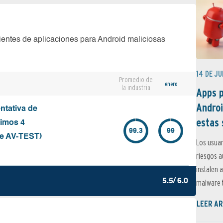
ientes de aplicaciones para Android maliciosas
14 DE JU
Promedio de
enero
la industria
Apps p
Androi
ntativa de
estas 
timos 4
99.3
99
de AV-TEST)
Los usuar
riesgos 
instalen 
5.5/ 6.0
malware t
LEER AR