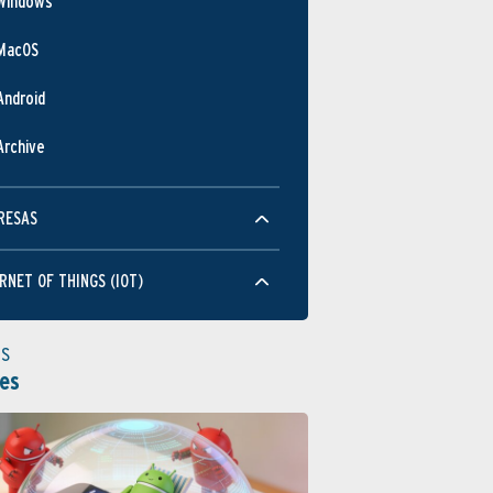
Windows
MacOS
Android
Archive
RESAS
RNET OF THINGS (IOT)
as
es