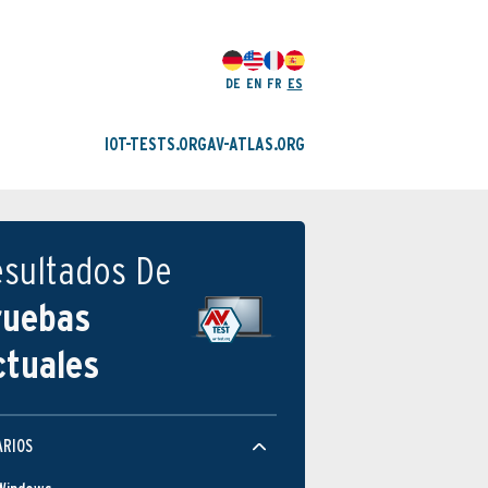
DE
EN
FR
ES
IOT-TESTS.ORG
AV-ATLAS.ORG
esultados De
ruebas
ctuales
ARIOS