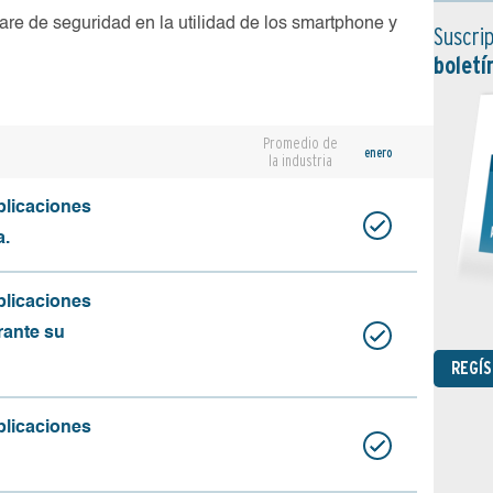
are de seguridad en la utilidad de los smartphone y
Suscrip
boletí
Promedio de
enero
la industria
plicaciones
a.
plicaciones
rante su
REGÍ
plicaciones