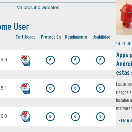
Valores individuales
ome User
Certi­ficado
Protección
Rendimiento
Usabilidad
14 DE JU
Apps p
26.6
6
6
6
Androi
estas 
Los usuar
26.1
6
6
6
riesgos 
instalen 
malware t
26.0
6
6
6
LEER AR