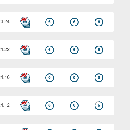
24.24
6
6
6
24.22
6
6
6
24.16
6
6
6
24.12
6
6
5