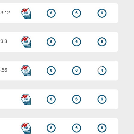
23.12
6
6
6
23.3
6
6
6
6.56
6
6
4
6
6
6
6
6
6