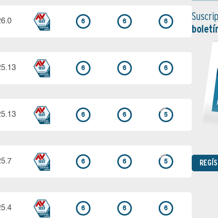
Suscrip
26.0
6
6
6
boletí
25.13
6
6
6
25.13
6
6
5
25.7
REGÍ
6
6
5
25.4
6
6
6