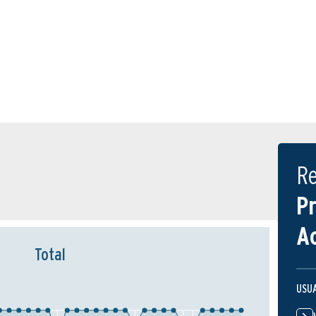
R
P
A
Total
USU