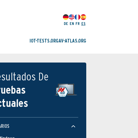
DE
EN
FR
ES
IOT-TESTS.ORG
AV-ATLAS.ORG
esultados De
ruebas
ctuales
Protección
ARIOS