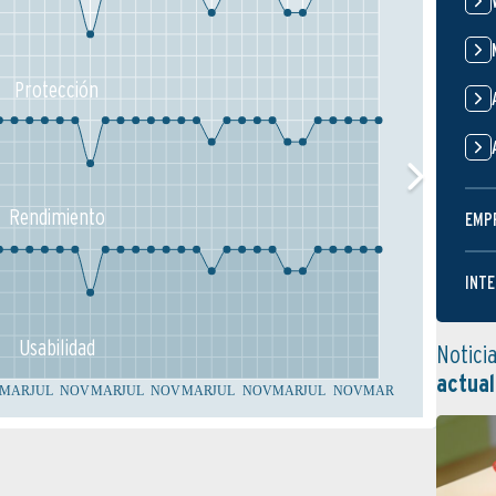
Protección
Rendimiento
EMP
INTE
Usabilidad
Notici
actual
MAR
JUL
NOV
MAR
JUL
NOV
MAR
JUL
NOV
MAR
JUL
NOV
MAR