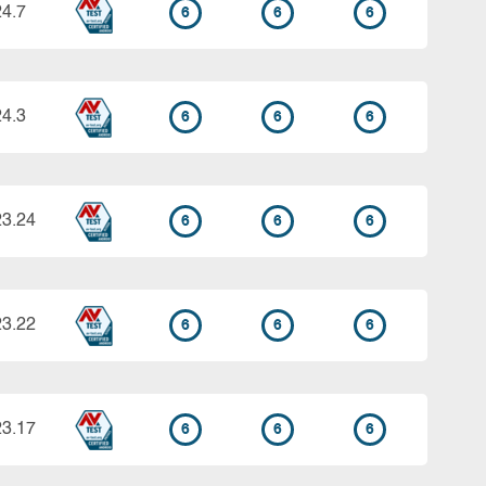
24.7
6
6
6
24.3
6
6
6
23.24
6
6
6
23.22
6
6
6
23.17
6
6
6