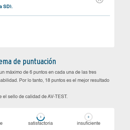
a SD).
tema de puntuación
un máximo de 6 puntos en cada una de las tres
abilidad. Por lo tanto, 18 puntos es el mejor resultado
be el sello de calidad de AV-TEST.
te
sa­tis­fac­to­ria
in­su­fi­cien­te