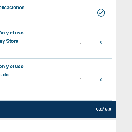
plicaciones
ón y el uso
ay Store
0
0
ón y el uso
s de
0
0
6.0/ 6.0