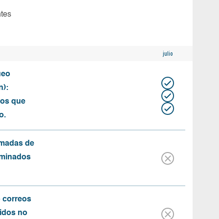
ntes
julio
ueo
n):
tos que
o.
amadas de
rminados
o correos
idos no