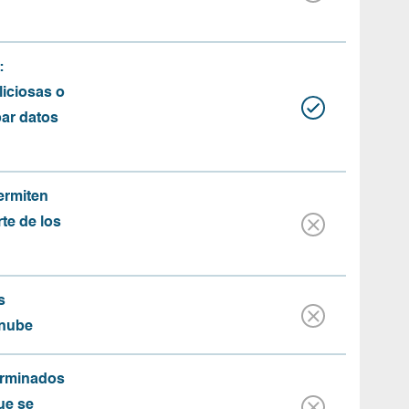
:
iciosas o
bar datos
ermiten
rte de los
s
 nube
erminados
ue se