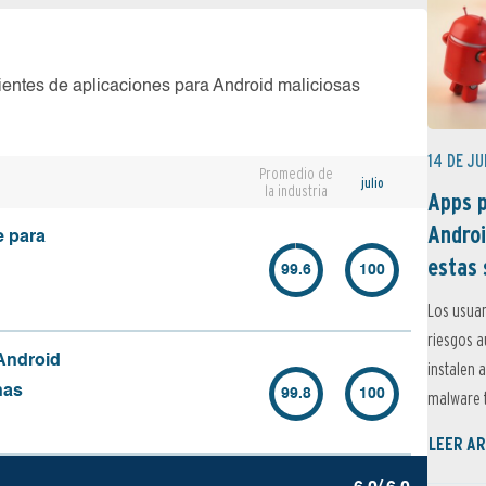
ientes de aplicaciones para Android maliciosas
14 DE JU
Promedio de
julio
la industria
Apps p
Androi
e para
estas 
99.6
100
Los usuar
riesgos 
Android
instalen 
nas
99.8
100
malware t
LEER AR