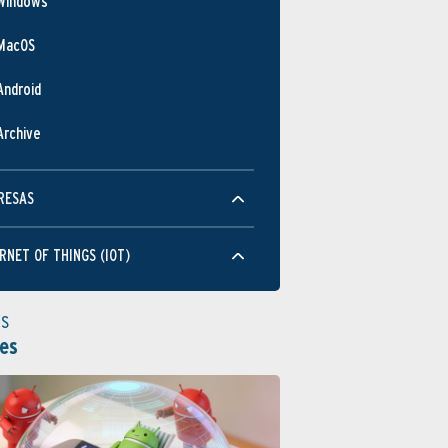
Windows
MacOS
Android
Archive
RESAS
RNET OF THINGS (IOT)
as
es