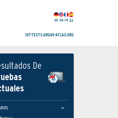
DE
EN
FR
ES
IOT-TESTS.ORG
AV-ATLAS.ORG
esultados De
ruebas
ctuales
ARIOS