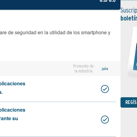
6.0/ 6.0
Suscrip
boletí
are de seguridad en la utilidad de los smartphone y
Promedio de
julio
la industria
plicaciones
a.
REGÍ
plicaciones
rante su