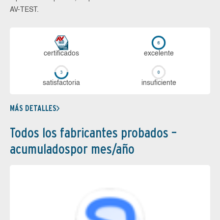
AV-TEST.
certi­ficados
ex­ce­len­te
sa­tis­fac­to­ria
in­su­fi­cien­te
MÁS DETALLES
Todos los fabricantes probados –
acumuladospor mes/año