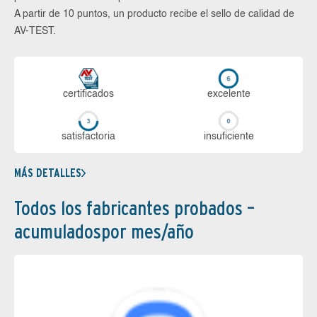
A partir de 10 puntos, un producto recibe el sello de calidad de
AV-TEST.
certi­ficados
ex­ce­len­te
sa­tis­fac­to­ria
in­su­fi­cien­te
MÁS DETALLES
Todos los fabricantes probados –
acumuladospor mes/año