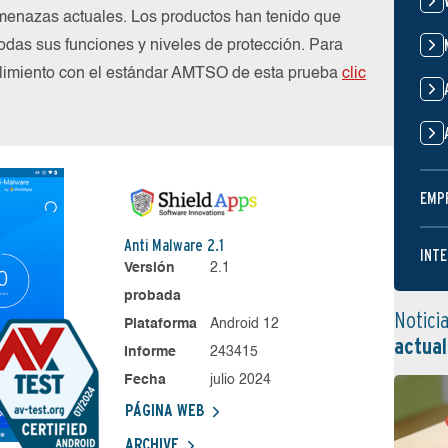
menazas actuales. Los productos han tenido que
das sus funciones y niveles de protección. Para
plimiento con el estándar AMTSO de esta prueba
clic
EMP
Anti Malware 2.1
INTE
Versión
2.1
probada
Notici
Plataforma
Android 12
actual
Informe
243415
Fecha
julio 2024
PÁGINA WEB
ARCHIVE