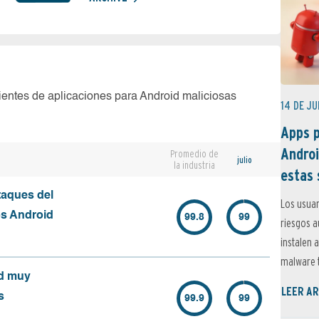
ientes de aplicaciones para Android maliciosas
14 DE JU
Apps p
Androi
Promedio de
julio
la industria
estas 
taques del
Los usuar
os Android
99.8
99
riesgos 
instalen 
malware t
id muy
LEER AR
s
99.9
99