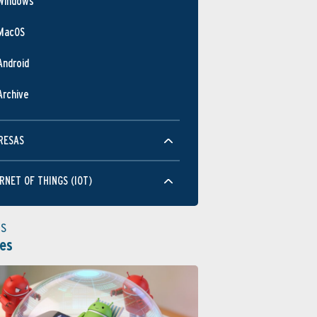
Windows
MacOS
Android
Archive
RESAS
RNET OF THINGS (IOT)
as
es