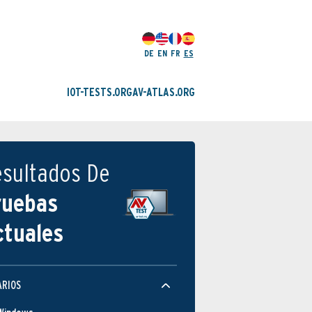
DE
EN
FR
ES
IOT-TESTS.ORG
AV-ATLAS.ORG
esultados De
ruebas
ctuales
ARIOS