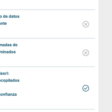
o de datos
ante
amadas de
rminados
sor):
recopilados
confianza