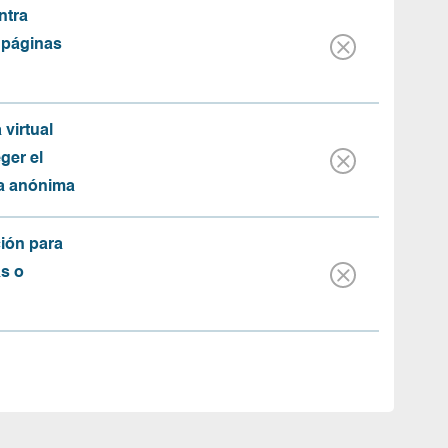
ntra
 páginas
 virtual
ger el
ma anónima
ión para
as o