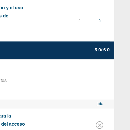
ón y el uso
s de
0
0
5.0/ 6.0
ntes
julio
ara la
n del acceso