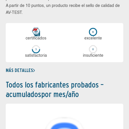
A partir de 10 puntos, un producto recibe el sello de calidad de
AV-TEST.
certi­ficados
ex­ce­len­te
sa­tis­fac­to­ria
in­su­fi­cien­te
MÁS DETALLES
Todos los fabricantes probados –
acumuladospor mes/año