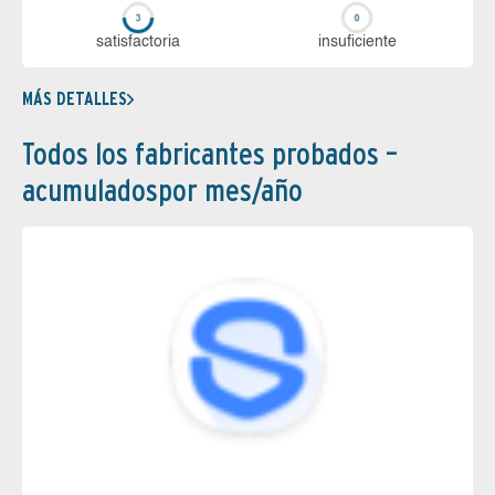
sa­tis­fac­to­ria
in­su­fi­cien­te
MÁS DETALLES
Todos los fabricantes probados –
acumuladospor mes/año