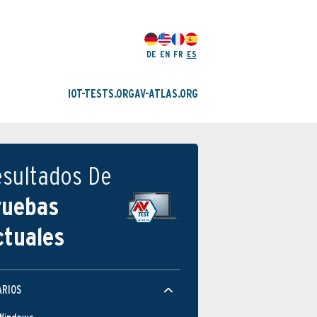
DE
EN
FR
ES
IOT-TESTS.ORG
AV-ATLAS.ORG
esultados De
ruebas
ctuales
ARIOS