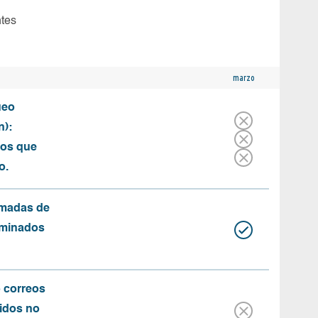
ntes
marzo
ueo
n):
tos que
o.
amadas de
rminados
o correos
idos no