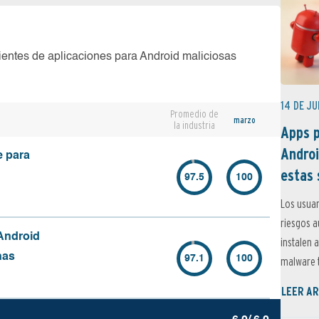
ientes de aplicaciones para Android maliciosas
14 DE JU
Promedio de
marzo
la industria
Apps p
Androi
e para
estas 
97.5
100
Los usuar
riesgos 
Android
instalen 
nas
97.1
100
malware t
LEER AR