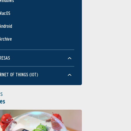
Windows
MacOS
Android
Archive
RESAS
RNET OF THINGS (IOT)
as
es