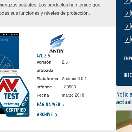
menazas actuales. Los productos han tenido que
das sus funciones y niveles de protección.
AVL 2.5
EMP
Versión
2.5
probada
INTE
Plataforma
Android 6.0.1
Informe
180903
Notici
Fecha
marzo 2018
actual
PÁGINA WEB
ARCHIVE