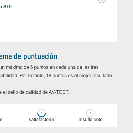
a SD).
tema de puntuación
un máximo de 6 puntos en cada una de las tres
abilidad. Por lo tanto, 18 puntos es el mejor resultado
be el sello de calidad de AV-TEST.
te
sa­tis­fac­to­ria
in­su­fi­cien­te