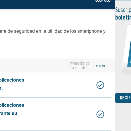
6.0/ 6.0
Suscrip
boletí
are de seguridad en la utilidad de los smartphone y
Promedio de
marzo
la industria
plicaciones
a.
REGÍ
plicaciones
rante su