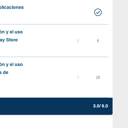
plicaciones
ón y el uso
ay Store
3
9
ón y el uso
s de
7
20
3.0/ 6.0