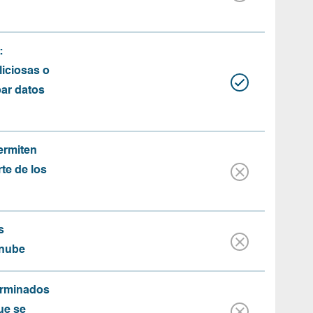
:
iciosas o
bar datos
ermiten
rte de los
s
 nube
erminados
ue se