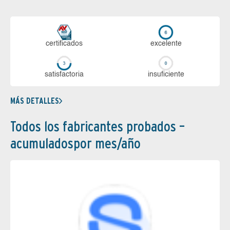
certi­ficados
ex­ce­len­te
sa­tis­fac­to­ria
in­su­fi­cien­te
MÁS DETALLES
Todos los fabricantes probados –
acumuladospor mes/año