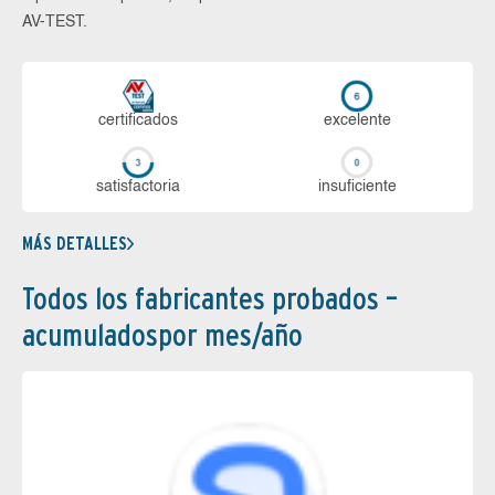
AV-TEST.
certi­ficados
ex­ce­len­te
sa­tis­fac­to­ria
in­su­fi­cien­te
MÁS DETALLES
Todos los fabricantes probados –
acumuladospor mes/año