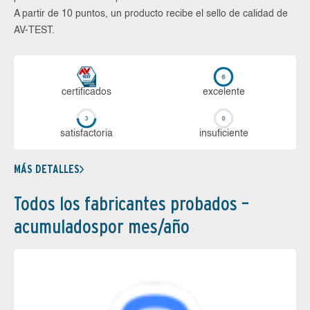
A partir de 10 puntos, un producto recibe el sello de calidad de
AV-TEST.
certi­ficados
ex­ce­len­te
sa­tis­fac­to­ria
in­su­fi­cien­te
MÁS DETALLES
Todos los fabricantes probados –
acumuladospor mes/año