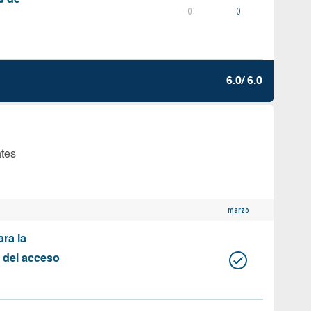
s de
0
0
6.0/ 6.0
ntes
marzo
ara la
n del acceso