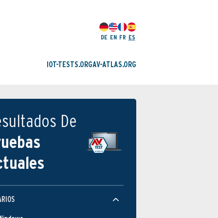
DE
EN
FR
ES
IOT-TESTS.ORG
AV-ATLAS.ORG
esultados De
ruebas
ctuales
ARIOS