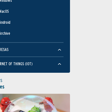
Windows
MacOS
Android
Archive
RESAS
RNET OF THINGS (IOT)
as
es