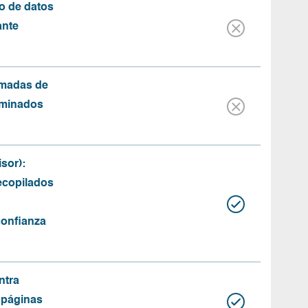
o de datos
ante
amadas de
rminados
sor):
recopilados
confianza
ntra
 páginas