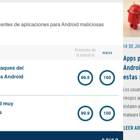
ientes de aplicaciones para Android maliciosas
14 DE JU
Promedio de
marzo
la industria
Apps p
Androi
taques del
estas 
os Android
99.8
100
Los usuar
riesgos 
id muy
instalen 
s
99.9
100
malware t
LEER AR