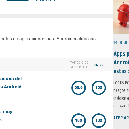
ientes de aplicaciones para Android maliciosas
14 DE JU
Apps p
Androi
Promedio de
marzo
la industria
estas 
taques del
Los usuar
os Android
99.9
100
riesgos 
instalen 
malware t
id muy
LEER AR
s
100
100