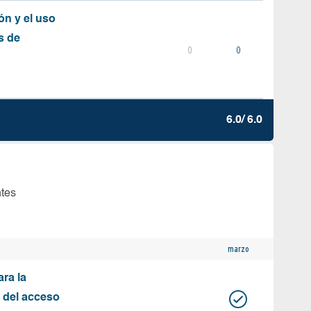
ón y el uso
s de
0
0
6.0/ 6.0
ntes
marzo
ara la
n del acceso