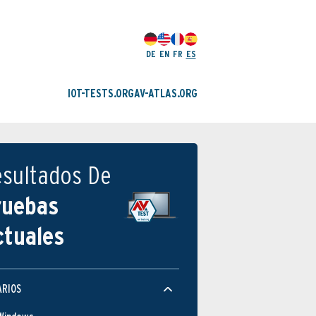
DE
EN
FR
ES
IOT-TESTS.ORG
AV-ATLAS.ORG
esultados De
ruebas
ctuales
ARIOS