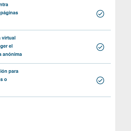
ntra
 páginas
 virtual
ger el
ma anónima
ión para
as o