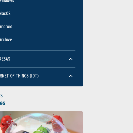
Windows
MacOS
Android
Archive
RESAS
RNET OF THINGS (IOT)
as
es