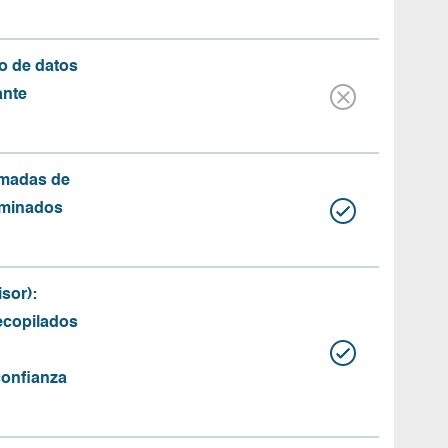
o de datos
ante
amadas de
rminados
sor):
recopilados
confianza