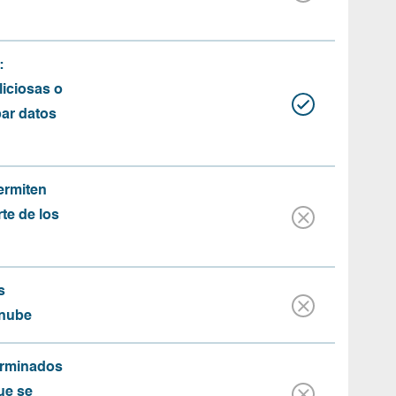
:
iciosas o
bar datos
ermiten
rte de los
s
 nube
erminados
ue se