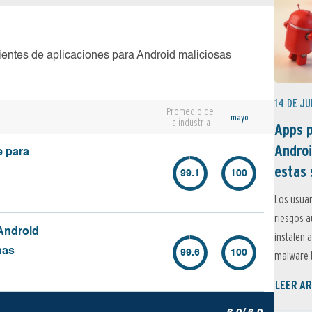
ientes de aplicaciones para Android maliciosas
14 DE JU
Promedio de
mayo
la industria
Apps p
Androi
e para
estas 
99.1
100
Los usuar
riesgos 
Android
instalen 
nas
99.6
100
malware t
LEER AR