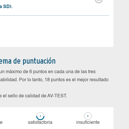
a SD).
tema de puntuación
un máximo de 6 puntos en cada una de las tres
abilidad. Por lo tanto, 18 puntos es el mejor resultado
be el sello de calidad de AV-TEST.
te
sa­tis­fac­to­ria
in­su­fi­cien­te