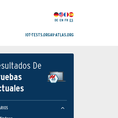
DE
EN
FR
ES
IOT-TESTS.ORG
AV-ATLAS.ORG
esultados De
ruebas
ctuales
ARIOS