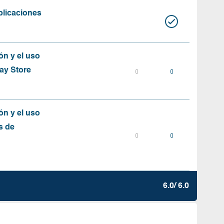
plicaciones
ón y el uso
ay Store
0
0
ón y el uso
s de
0
0
6.0/ 6.0