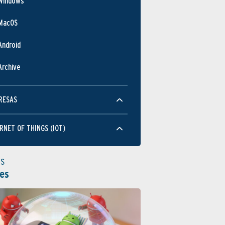
Windows
MacOS
Android
Archive
RESAS
RNET OF THINGS (IOT)
as
es