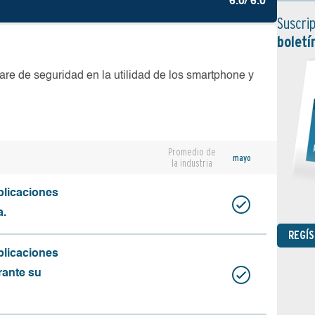
6.0/ 6.0
Suscrip
boletí
are de seguridad en la utilidad de los smartphone y
Promedio de
mayo
la industria
plicaciones
a.
REGÍ
plicaciones
rante su