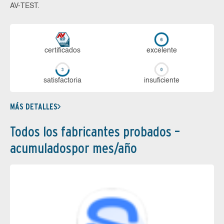
AV-TEST.
certi­ficados
ex­ce­len­te
sa­tis­fac­to­ria
in­su­fi­cien­te
MÁS DETALLES
Todos los fabricantes probados –
acumuladospor mes/año