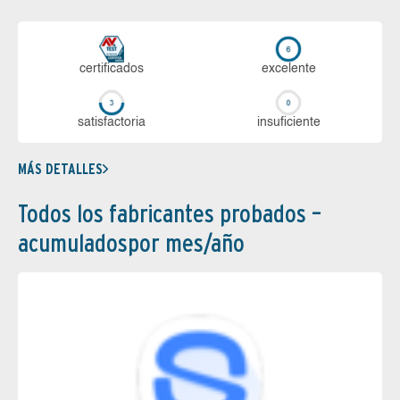
certi­ficados
ex­ce­len­te
sa­tis­fac­to­ria
in­su­fi­cien­te
MÁS DETALLES
Todos los fabricantes probados –
acumuladospor mes/año