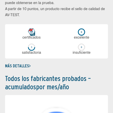
puede obtenerse en la prueba.
A partir de 10 puntos, un producto recibe el sello de calidad de
AV-TEST.
certi­ficados
ex­ce­len­te
sa­tis­fac­to­ria
in­su­fi­cien­te
MÁS DETALLES
Todos los fabricantes probados –
acumuladospor mes/año