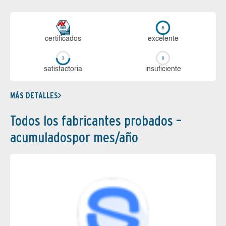
certi­ficados
ex­ce­len­te
sa­tis­fac­to­ria
in­su­fi­cien­te
MÁS DETALLES
Todos los fabricantes probados –
acumuladospor mes/año