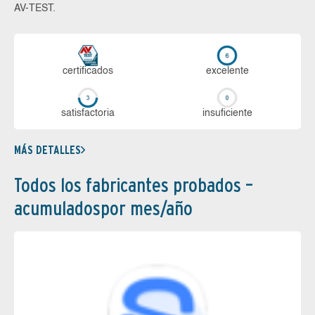
AV-TEST.
certi­ficados
ex­ce­len­te
sa­tis­fac­to­ria
in­su­fi­cien­te
MÁS DETALLES
Todos los fabricantes probados –
acumuladospor mes/año