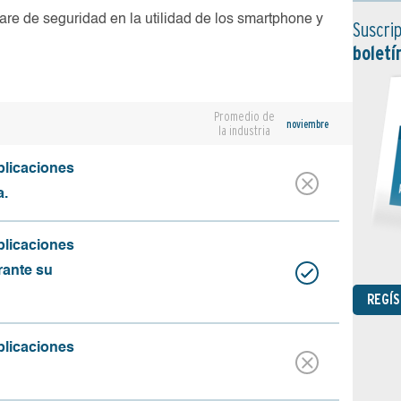
are de seguridad en la utilidad de los smartphone y
Suscrip
boletí
Promedio de
noviembre
la industria
plicaciones
a.
plicaciones
rante su
REGÍ
plicaciones