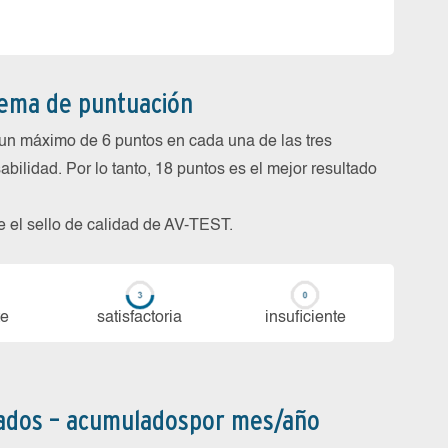
tema de puntuación
un máximo de 6 puntos en cada una de las tres
abilidad. Por lo tanto, 18 puntos es el mejor resultado
be el sello de calidad de AV-TEST.
te
sa­tis­fac­to­ria
in­su­fi­cien­te
bados – acumuladospor mes/año