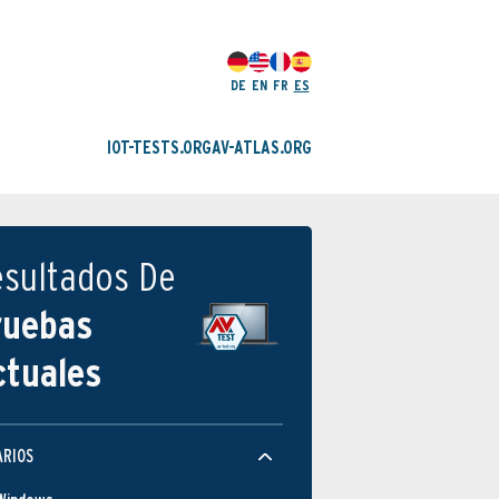
DE
EN
FR
ES
IOT-TESTS.ORG
AV-ATLAS.ORG
esultados De
ruebas
ctuales
ARIOS