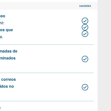
noviembre
ueo
n):
tos que
o.
amadas de
rminados
o correos
idos no
: