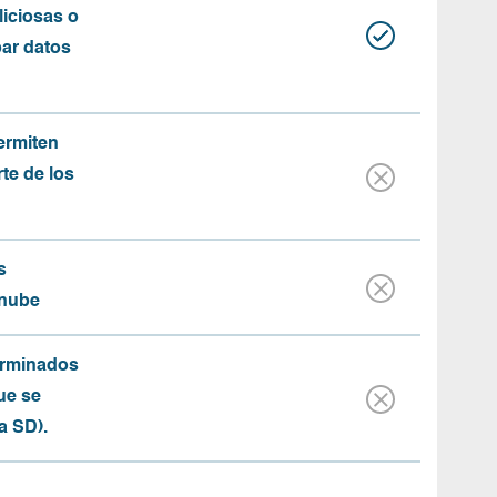
iciosas o
bar datos
ermiten
rte de los
s
 nube
erminados
ue se
a SD).