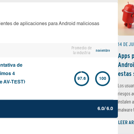
ientes de aplicaciones para Android maliciosas
14 DE JU
Promedio de
noviembre
la industria
Apps p
Androi
ntativa de
estas 
timos 4
97.6
100
de AV-TEST)
Los usuar
riesgos 
instalen 
6.0/ 6.0
malware t
LEER AR