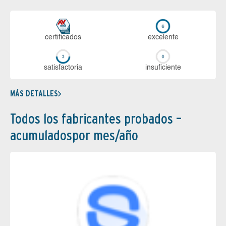
certi­ficados
ex­ce­len­te
sa­tis­fac­to­ria
in­su­fi­cien­te
MÁS DETALLES
Todos los fabricantes probados –
acumuladospor mes/año