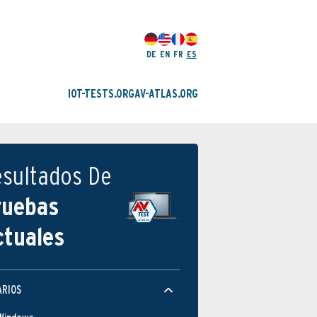
DE
EN
FR
ES
IOT-TESTS.ORG
AV-ATLAS.ORG
esultados De
ruebas
ctuales
ARIOS