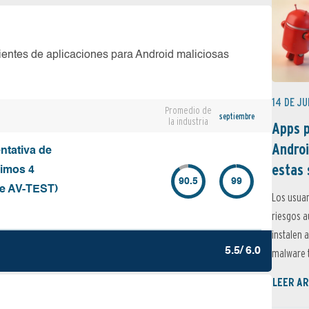
ientes de aplicaciones para Android maliciosas
14 DE JU
Promedio de
septiembre
la industria
Apps p
Androi
ntativa de
estas 
timos 4
90.5
99
de AV-TEST)
Los usuar
riesgos 
instalen 
5.5/ 6.0
malware t
LEER AR