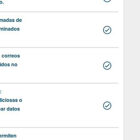
o.
amadas de
rminados
o correos
idos no
:
iciosas o
bar datos
ermiten