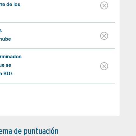
rte de los
s
 nube
erminados
ue se
a SD).
tema de puntuación