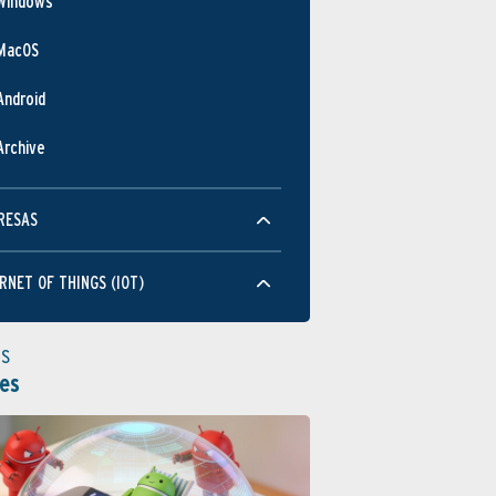
Windows
MacOS
Android
Archive
RESAS
RNET OF THINGS (IOT)
as
es