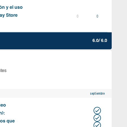
ón y el uso
ay Store
0
0
6.0/ 6.0
ntes
septiembre
ueo
n):
tos que