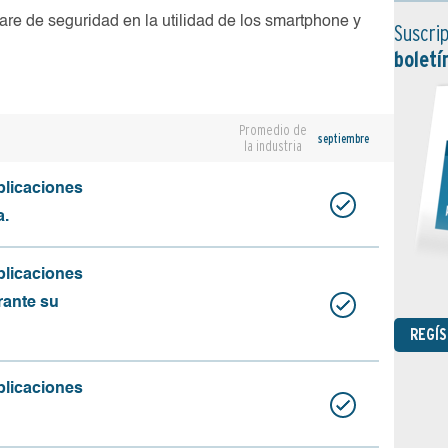
are de seguridad en la utilidad de los smartphone y
Suscrip
boletí
Promedio de
septiembre
la industria
plicaciones
a.
plicaciones
rante su
REGÍ
plicaciones