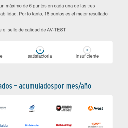
un máximo de 6 puntos en cada una de las tres
abilidad. Por lo tanto, 18 puntos es el mejor resultado
be el sello de calidad de AV-TEST.
te
sa­tis­fac­to­ria
in­su­fi­cien­te
bados – acumuladospor mes/año