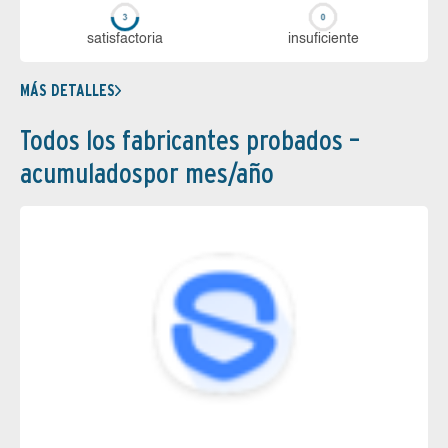
sa­tis­fac­to­ria
in­su­fi­cien­te
MÁS DETALLES
Todos los fabricantes probados –
acumuladospor mes/año