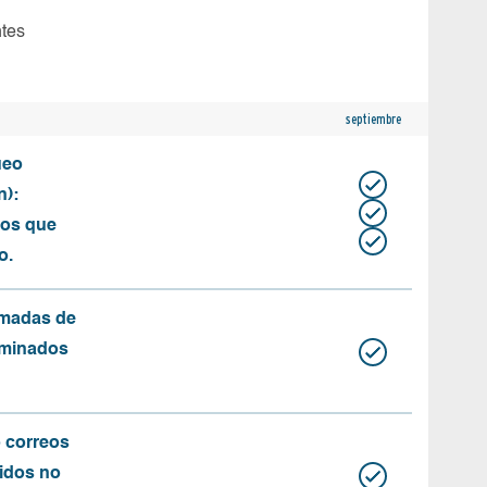
ntes
septiembre
ueo
n):
tos que
o.
amadas de
rminados
o correos
idos no