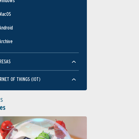
Windows
MacOS
Android
Archive
RESAS
RNET OF THINGS (IOT)
as
es