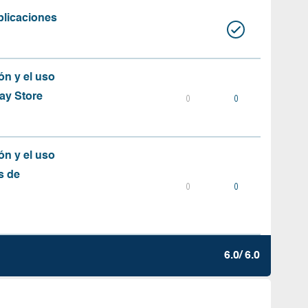
plicaciones
ón y el uso
ay Store
0
0
ón y el uso
s de
0
0
6.0/ 6.0