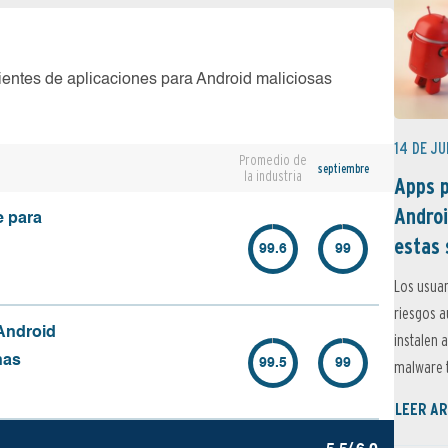
ientes de aplicaciones para Android maliciosas
14 DE JU
Promedio de
septiembre
la industria
Apps p
Androi
e para
estas 
99.6
99
Los usuar
riesgos 
Android
instalen 
nas
99.5
99
malware t
LEER AR