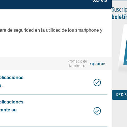
5.5/ 6.0
Suscrip
boletí
are de seguridad en la utilidad de los smartphone y
Promedio de
septiembre
la industria
plicaciones
a.
REGÍ
plicaciones
rante su