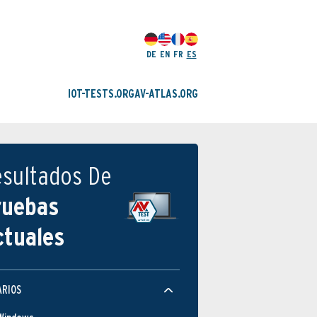
DE
EN
FR
ES
IOT-TESTS.ORG
AV-ATLAS.ORG
esultados De
ruebas
ctuales
ARIOS