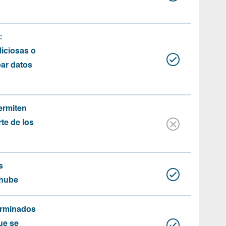
:
iciosas o
bar datos
ermiten
rte de los
s
 nube
erminados
ue se