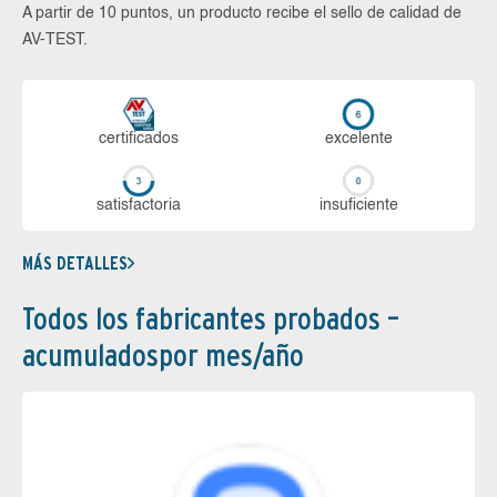
A partir de 10 puntos, un producto recibe el sello de calidad de
AV-TEST.
certi­ficados
ex­ce­len­te
sa­tis­fac­to­ria
in­su­fi­cien­te
MÁS DETALLES
Todos los fabricantes probados –
acumuladospor mes/año