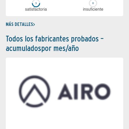
sa­tis­fac­to­ria
in­su­fi­cien­te
MÁS DETALLES
Todos los fabricantes probados –
acumuladospor mes/año