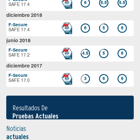
6
5.5
5.5
SAFE 17.4
diciembre 2018
F-Secure
6
5
6
SAFE 17.4
junio 2018
F-Secure
4.5
5
6
SAFE 17.2
diciembre 2017
F-Secure
3
6
6
SAFE 17.0
Resultados De
Pruebas Actuales
Noticias
actuales