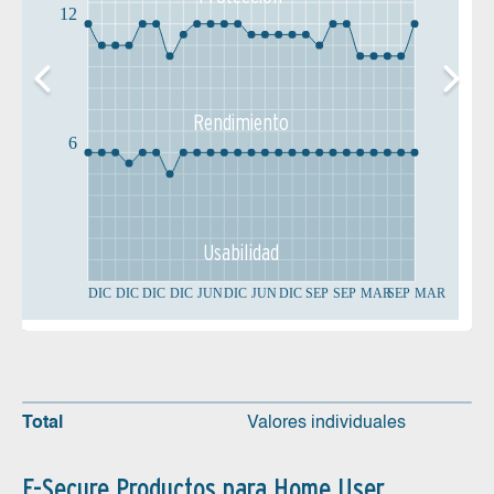
12
Rendimiento
6
Usabilidad
DIC
DIC
DIC
DIC
JUN
DIC
JUN
DIC
SEP
SEP
MAR
SEP
MAR
Total
Valores individuales
F-Secure Productos para Home User