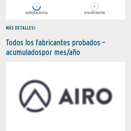
sa­tis­fac­to­ria
in­su­fi­cien­te
MÁS DETALLES
Todos los fabricantes probados –
acumuladospor mes/año