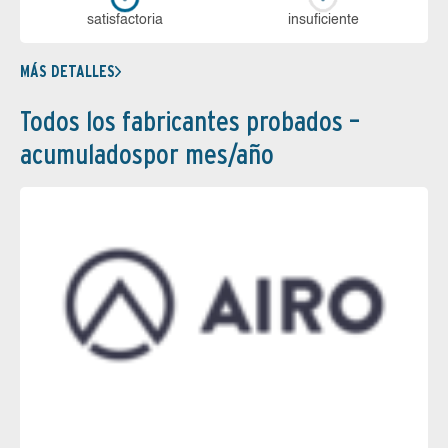
sa­tis­fac­to­ria
in­su­fi­cien­te
MÁS DETALLES
Todos los fabricantes probados –
acumuladospor mes/año