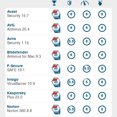
Avast
6
6
6
Security 15.7
AVG
6
6
6
Antivirus 20.4
Avira
5.5
6
6
Security 1.15
Bitdefender
6
6
6
Antivirus for Mac 9.3
F-Secure
5
5.5
6
SAFE 19.1
Intego
5.5
5
6
VirusBarrier 10.9
Kaspersky
6
6
6
Plus 23.0
Norton
5.5
6
6
Norton 360 8.8