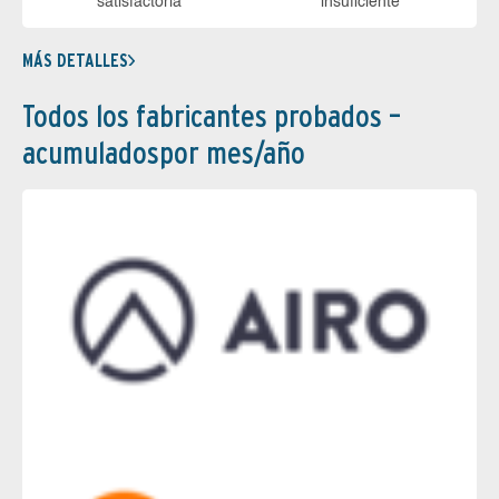
sa­tis­fac­to­ria
in­su­fi­cien­te
MÁS DETALLES
Todos los fabricantes probados –
acumuladospor mes/año