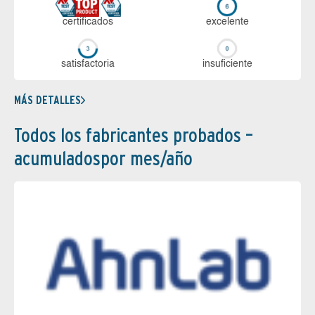
certi­ficados
ex­ce­len­te
sa­tis­fac­to­ria
in­su­fi­cien­te
MÁS DETALLES
Todos los fabricantes probados –
acumuladospor mes/año