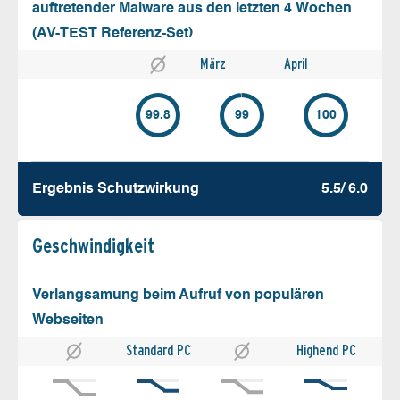
auftretender Malware aus den letzten 4 Wochen
(AV-TEST Referenz-Set)
März
April
99.8
99
100
Ergebnis Schutz­wirkung
5.5/ 6.0
Geschw­indigkeit
Verlangsamung beim Aufruf von populären
Webseiten
Standard PC
Highend PC