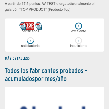
A partir de 17,5 puntos, AV-TEST otorga adicionalmente el
galardón “TOP PRODUCT“ (Producto Top).
certi­ficados
ex­ce­len­te
sa­tis­fac­to­ria
in­su­fi­cien­te
MÁS DETALLES
Todos los fabricantes probados –
acumuladospor mes/año