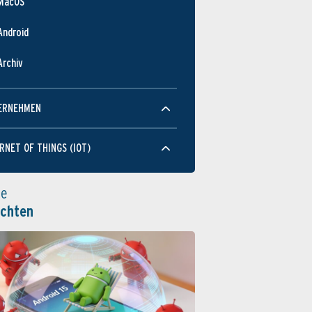
MacOS
Android
Archiv
ERNEHMEN
RNET OF THINGS (IOT)
le
ichten