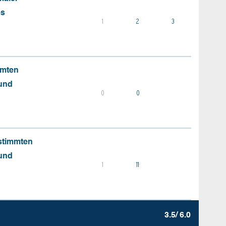
es
1
2
3
mmten
 und
0
0
stimmten
 und
1
11
3.5/ 6.0