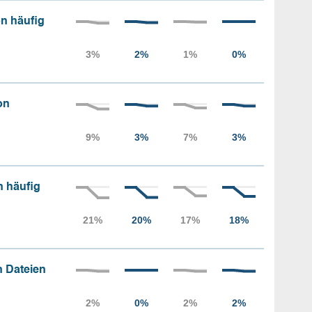
n häufig
on
n häufig
 Dateien