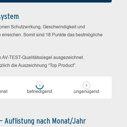
system
gorien Schutzwirkung, Geschwindigkeit und
e erreichen. Somit sind 18 Punkte das bestmögliche
m AV-TEST-Qualitätssiegel ausgezeichnet.
zlich die Auszeichnung “Top Product”.
h­net
be­frie­di­gend
un­ge­nü­gend
 – Auflistung nach Monat/Jahr