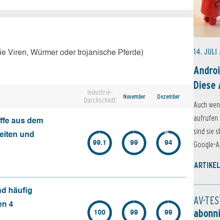
14. JULI
e Viren, Würmer oder trojanische Pferde)
Androi
Diese 
Industrie-
November
Dezember
Durchschnitt
Auch wen
aufrufen 
ffe aus dem
sind sie 
seiten und
99.1
99
94
Google-Ap
ARTIKEL
nd häufig
AV-TES
en 4
abonn
100
99
99