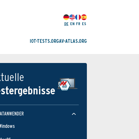
DE
EN
FR
ES
IOT-TESTS.ORG
AV-ATLAS.ORG
tuelle
estergebnisse
VATANWENDER
Windows