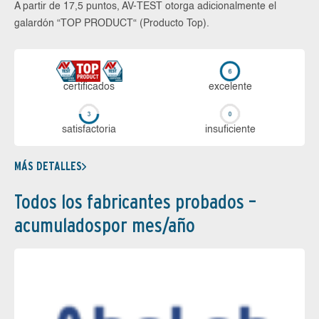
A partir de 17,5 puntos, AV-TEST otorga adicionalmente el
galardón “TOP PRODUCT“ (Producto Top).
certi­ficados
ex­ce­len­te
sa­tis­fac­to­ria
in­su­fi­cien­te
MÁS DETALLES
Todos los fabricantes probados –
acumuladospor mes/año