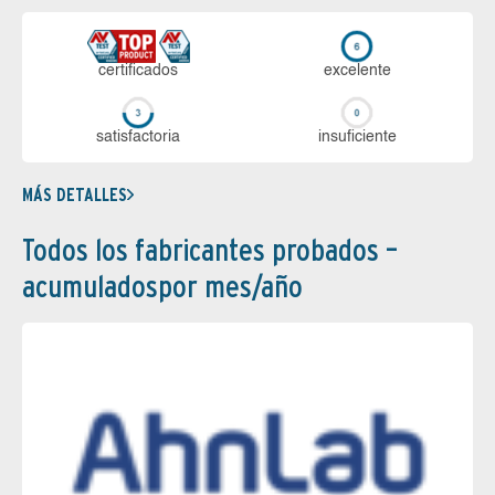
certi­ficados
ex­ce­len­te
sa­tis­fac­to­ria
in­su­fi­cien­te
MÁS DETALLES
Todos los fabricantes probados –
acumuladospor mes/año