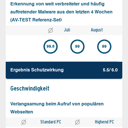
Erkennung von weit verbreiteter und häufig
auftretender Malware aus den letzten 4 Wochen
(AV-TEST Referenz-Set)
Juli
August
99.6
99
99
Ergebnis Schutz­wirkung
5.5/ 6.0
Geschw­indigkeit
Verlangsamung beim Aufruf von populären
Webseiten
Standard PC
Highend PC