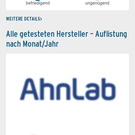
be­frie­di­gend
un­ge­nü­gend
WEITERE DETAILS
Alle getesteten Hersteller – Auflistung
nach Monat/Jahr