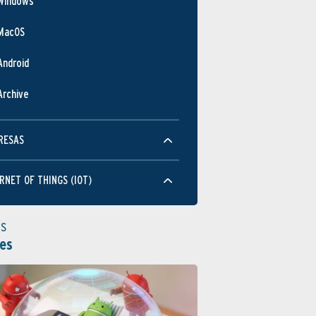
Windows
MacOS
Android
Archive
RESAS
RNET OF THINGS (IOT)
as
es