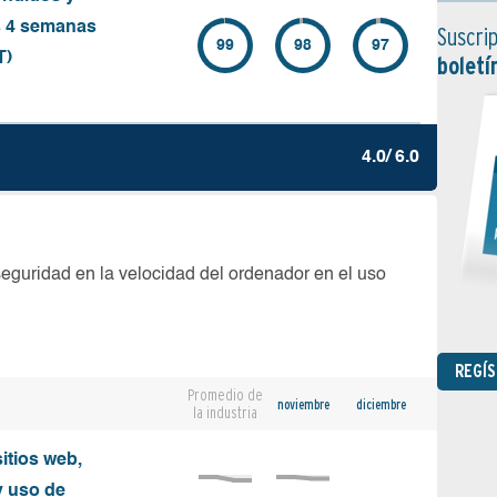
s 4 semanas
Suscrip
99
98
97
T)
boletí
4.0/ 6.0
seguridad en la velocidad del ordenador en el uso
REGÍ
Promedio de
noviembre
diciembre
la industria
sitios web,
y uso de