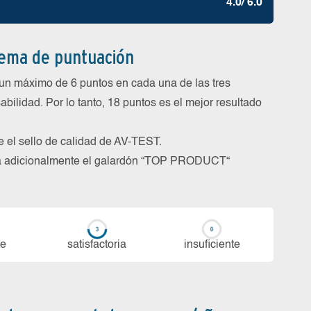
4.0/ 6.0
tema de puntuación
un máximo de 6 puntos en cada una de las tres
abilidad. Por lo tanto, 18 puntos es el mejor resultado
be el sello de calidad de AV-TEST.
rga adicionalmente el galardón “TOP PRODUCT“
te
sa­tis­fac­to­ria
in­su­fi­cien­te