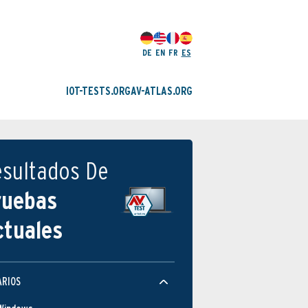
DE
EN
FR
ES
IOT-TESTS.ORG
AV-ATLAS.ORG
esultados De
ruebas
ctuales
ARIOS