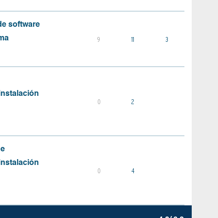
e software
ema
9
11
3
instalación
0
2
de
instalación
0
4