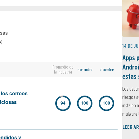
osas
s)
14 DE JU
Apps p
Androi
Promedio de
noviembre
diciembre
la industria
estas 
Los usuar
 los correos
riesgos 
iciosas
94
100
100
instalen 
malware t
LEER AR
endidos y