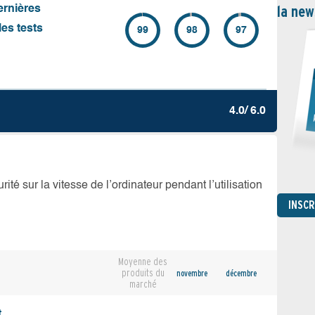
la new
ernières
es tests
99
98
97
4.0/ 6.0
té sur la vitesse de l’ordinateur pendant l’utilisation
INSC
Moyenne des
produits du
novembre
décembre
marché
,