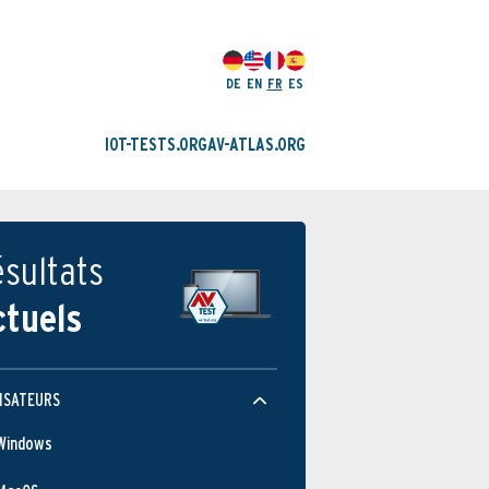
DE
EN
FR
ES
IOT-TESTS.ORG
AV-ATLAS.ORG
sultats
ctuels
ISATEURS
Windows