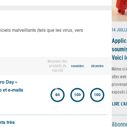
14 JUILL
iciels malveillants (tels que les virus, vers
Applic
soumis
Voici l
Moyenne des
produits du
novembre
décembre
Même si l
marché
sites web
ero Day »
provenant
 et e-mails
exposés à 
94
100
100
LIRE L'
Abonne
nts très