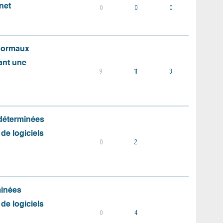
net
0
0
0
 normaux
ant une
9
11
3
 déterminées
 de logiciels
0
2
minées
 de logiciels
0
4