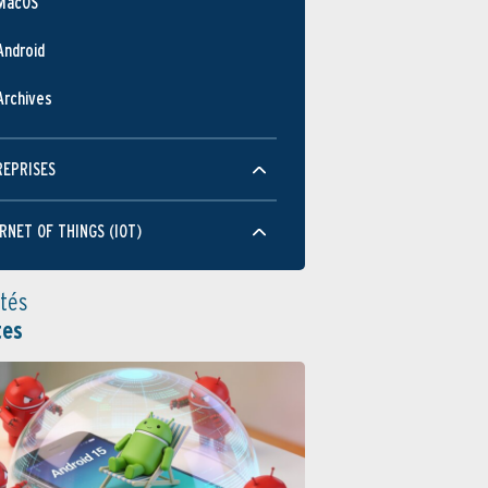
MacOS
Android
Archives
REPRISES
RNET OF THINGS (IOT)
ités
tes