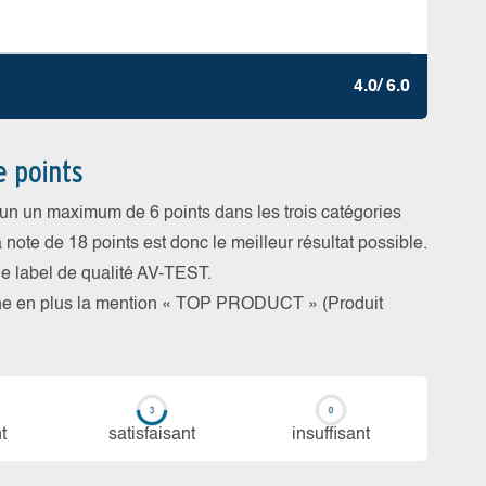
4.0/ 6.0
e points
cun un maximum de 6 points dans les trois catégories
a note de 18 points est donc le meilleur résultat possible.
 le label de qualité AV-TEST.
rne en plus la mention « TOP PRODUCT » (Produit
t
sa­tis­fai­sant
in­suf­fi­sant