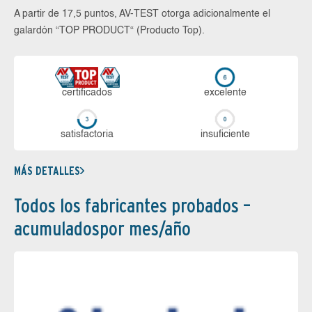
A partir de 17,5 puntos, AV-TEST otorga adicionalmente el
galardón “TOP PRODUCT“ (Producto Top).
certi­ficados
ex­ce­len­te
sa­tis­fac­to­ria
in­su­fi­cien­te
MÁS DETALLES
Todos los fabricantes probados –
acumuladospor mes/año