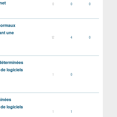
net
0
0
0
 normaux
ant une
12
4
0
 déterminées
 de logiciels
1
0
minées
 de logiciels
1
1