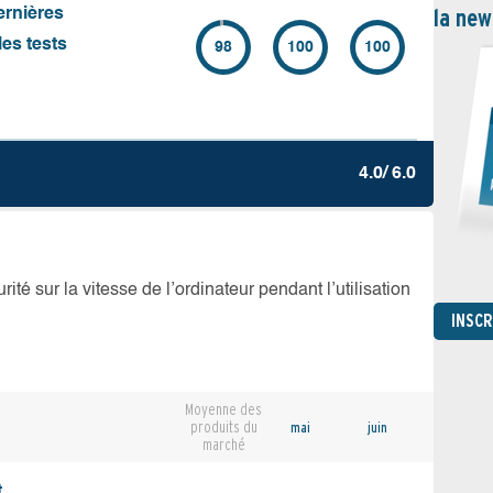
la new
ernières
es tests
98
100
100
4.0/ 6.0
té sur la vitesse de l’ordinateur pendant l’utilisation
INSC
Moyenne des
produits du
mai
juin
marché
,