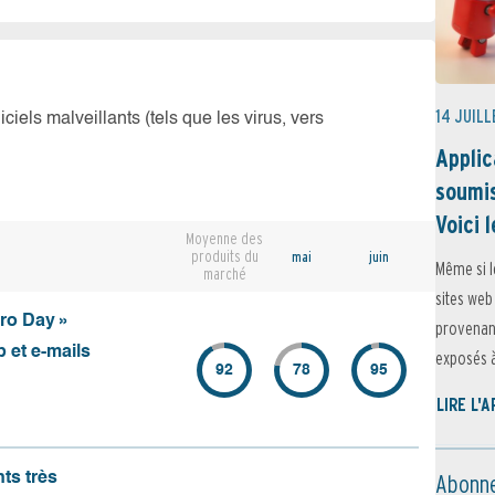
14 JUILL
iciels malveillants (tels que les virus, vers
Applic
soumis
Voici l
Moyenne des
produits du
mai
juin
Même si l
marché
sites web
ero Day »
provenant
 et e-mails
exposés à 
92
78
95
LIRE L'
Abonne
nts très