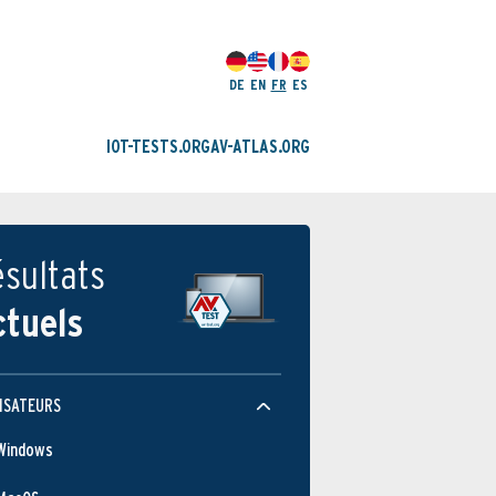
DE
EN
FR
ES
IOT-TESTS.ORG
AV-ATLAS.ORG
sultats
ctuels
ISATEURS
Windows