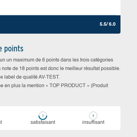
5.5/ 6.0
e points
cun un maximum de 6 points dans les trois catégories
a note de 18 points est donc le meilleur résultat possible.
 le label de qualité AV-TEST.
rne en plus la mention « TOP PRODUCT » (Produit
t
sa­tis­fai­sant
in­suf­fi­sant