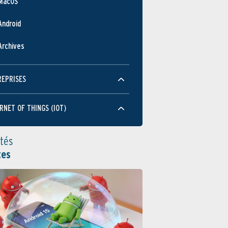
MacOS
Android
Archives
REPRISES
RNET OF THINGS (IOT)
ités
tes