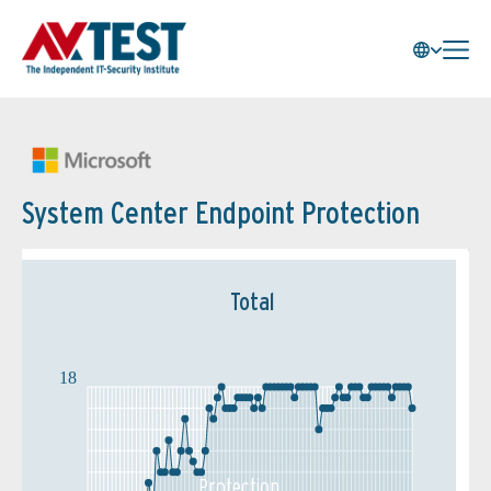
System Center Endpoint Protection
Total
18
Protection