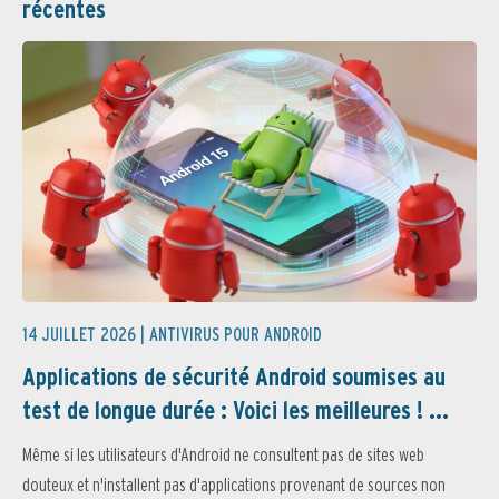
récentes
14 JUILLET 2026 |
ANTIVIRUS POUR ANDROID
Applications de sécurité Android soumises au
test de longue durée : Voici les meilleures ! ...
Même si les utilisateurs d'Android ne consultent pas de sites web
douteux et n'installent pas d'applications provenant de sources non