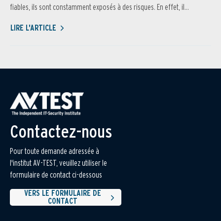
fiables, ils sont constamment exposés à des risques. En effet, il...
LIRE L'ARTICLE
Contactez-nous
Pour toute demande adressée à
l'institut AV-TEST, veuillez utiliser le
formulaire de contact ci-dessous
VERS LE FORMULAIRE DE
CONTACT