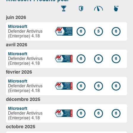
juin 2026
Microsoft
Defender Antivirus
6
5
6
(Enterprise) 4.18
avril 2026
Microsoft
Defender Antivirus
6
6
6
(Enterprise) 4.18
février 2026
Microsoft
Defender Antivirus
6
6
6
(Enterprise) 4.18
décembre 2025
Microsoft
Defender Antivirus
6
6
6
(Enterprise) 4.18
octobre 2025