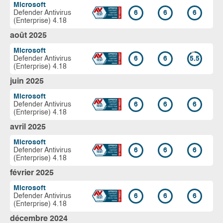
Microsoft
Defender Antivirus
6
6
6
(Enterprise) 4.18
août 2025
Microsoft
Defender Antivirus
6
6
5.5
(Enterprise) 4.18
juin 2025
Microsoft
Defender Antivirus
6
6
6
(Enterprise) 4.18
avril 2025
Microsoft
Defender Antivirus
6
6
6
(Enterprise) 4.18
février 2025
Microsoft
Defender Antivirus
6
6
6
(Enterprise) 4.18
décembre 2024