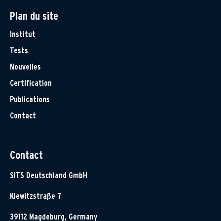
Plan du site
Institut
Tests
Nouvelles
Certification
Publications
Contact
Contact
SITS Deutschland GmbH
Klewitzstraße 7
39112 Magdeburg, Germany