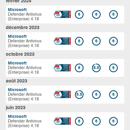
février 2024
Microsoft
Defender Antivirus
6
6
6
(Enterprise) 4.18
décembre 2023
Microsoft
Defender Antivirus
6
6
6
(Enterprise) 4.18
octobre 2023
Microsoft
Defender Antivirus
6
5.5
6
(Enterprise) 4.18
août 2023
Microsoft
Defender Antivirus
5.5
6
6
(Enterprise) 4.18
juin 2023
Microsoft
Defender Antivirus
6
6
6
(Enterprise) 4.18