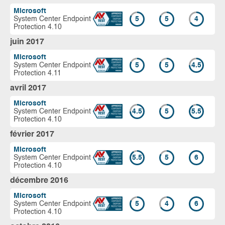
Microsoft
System Center Endpoint
5
5
4
Protection 4.10
juin 2017
Microsoft
System Center Endpoint
5
5
4.5
Protection 4.11
avril 2017
Microsoft
System Center Endpoint
4.5
5
5.5
Protection 4.10
février 2017
Microsoft
System Center Endpoint
5.5
5
6
Protection 4.10
décembre 2016
Microsoft
System Center Endpoint
5
4
6
Protection 4.10