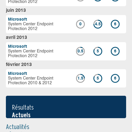
Protection 2012
juin 2013
Microsoft
System Center Endpoint
0
4.5
6
Protection 2012
avril 2013
Microsoft
System Center Endpoint
0.5
5
6
Protection 2012
février 2013
Microsoft
System Center Endpoint
1.5
5
6
Protection 2010 & 2012
Résultats
Actuels
Actualités